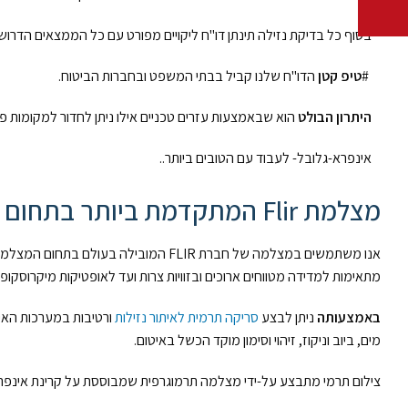
בסוף כל בדיקת נזילה תינתן דו"ח ליקויים מפורט עם כל הממצאים הדרושי
#
טיפ קטן
הדו"ח שלנו קביל בבתי המשפט ובחברות הביטוח.
היתרון הבולט
הוא שבאמצעות עזרים טכניים אילו ניתן לחדור למקומות פ
אינפרא-גלובל- לעבוד עם הטובים ביותר..
מצלמת Flir המתקדמת ביותר בתחום האינסטלציה
אנו משתמשים במצלמה של חברת FLIR המו
מתאימות למדידה מטווחים ארוכים ובזוויות צרות ועד לאופטיקות מיקרוסקו
באמצעותה
ניתן לבצע
סריקה תרמית לאיתור נזילות
ורטיבות במערכות האיטו
מים, ביוב וניקוז, זיהוי וסימון מוקד הכשל באיטום.
צילום תרמי מתבצע על-ידי מצלמה תרמוגרפית שמבוססת על קרינת אינפרא 