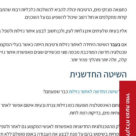
כתוצאה מנזקי מים, הרטיבות יכולה להביא להשלכות כלכליות רבות שהתבטא
קירות מתקלפים או חול רטוב שיכול להשפיע גם על השכנים.
אליו בעיות שלעיתים אינן גלויות לעין, ולכן חשוב לבצע איתור נזילות ולט
אם
בעבר
השיטה היחידה לאיתור נזילות ורטיבות הייתה כאשר בעלי המקצוע 
טכנולוגיה חדשה המורכבת מכמה סוגי מכשירים שונים מאפשרת איתור נזי
קלה, זולה יותר ותהליך מהיר יותר.
השיטה החדשנית
על
שיטה החדשה לאיתור נזילות
כבר שמעתם?
לקבלת הצעת מחיר
בתחום האינסטלציה תופעות כמו נזילות צנרת ובעיות איטום אפשר לאתר ולתק
תשתיות מים, בדיקות רמת לחות.
חלק מהטכנולוגיות החדשניות מאפשרות לאנשי המקצוע גם לאתר ולטפל בב
ומומחיות בשימוש בהם על מנת לבצע את העבודה באופן מושלם ללא תק