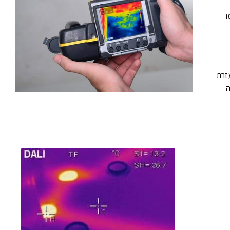
ו
זרת
ה